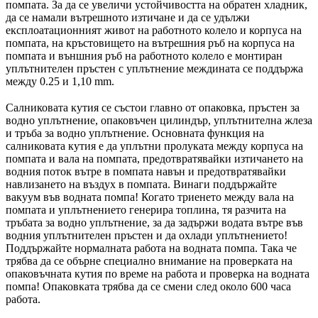
помпата. За да се увеличи устойчивостта на обратен хладник,
да се намали вътрешното изтичане и да се удължи
експлоатационният живот на работното колело и корпуса на
помпата, на кръстовището на вътрешния ръб на корпуса на
помпата и външния ръб на работното колело е монтиран
уплътнителен пръстен с уплътнение междината се поддържа
между 0.25 и 1,10 mm.
Салниковата кутия се състои главно от опаковка, пръстен за
водно уплътнение, опаковъчен цилиндър, уплътнителна жлеза
и тръба за водно уплътнение. Основната функция на
салниковата кутия е да уплътни пролуката между корпуса на
помпата и вала на помпата, предотвратявайки изтичането на
водния поток вътре в помпата навън и предотвратявайки
навлизането на въздух в помпата. Винаги поддържайте
вакуум във водната помпа! Когато триенето между вала на
помпата и уплътнението генерира топлина, тя разчита на
тръбата за водно уплътнение, за да задържи водата вътре във
водния уплътнителен пръстен и да охлади уплътнението!
Поддържайте нормалната работа на водната помпа. Така че
трябва да се обърне специално внимание на проверката на
опаковъчната кутия по време на работа и проверка на водната
помпа! Опаковката трябва да се смени след около 600 часа
работа.