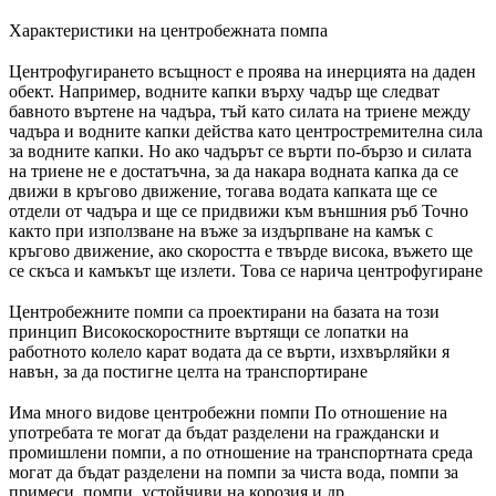
Характеристики на центробежната помпа
Центрофугирането всъщност е проява на инерцията на даден
обект. Например, водните капки върху чадър ще следват
бавното въртене на чадъра, тъй като силата на триене между
чадъра и водните капки действа като центростремителна сила
за водните капки. Но ако чадърът се върти по-бързо и силата
на триене не е достатъчна, за да накара водната капка да се
движи в кръгово движение, тогава водата капката ще се
отдели от чадъра и ще се придвижи към външния ръб Точно
както при използване на въже за издърпване на камък с
кръгово движение, ако скоростта е твърде висока, въжето ще
се скъса и камъкът ще излети. Това се нарича центрофугиране
Центробежните помпи са проектирани на базата на този
принцип Високоскоростните въртящи се лопатки на
работното колело карат водата да се върти, изхвърляйки я
навън, за да постигне целта на транспортиране
Има много видове центробежни помпи По отношение на
употребата те могат да бъдат разделени на граждански и
промишлени помпи, а по отношение на транспортната среда
могат да бъдат разделени на помпи за чиста вода, помпи за
примеси, помпи, устойчиви на корозия и др.