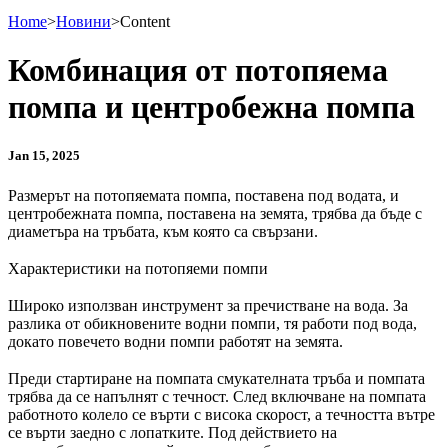
Home
>
Новини
>
Content
Комбинация от потопяема
помпа и центробежна помпа
Jan 15, 2025
Размерът на потопяемата помпа, поставена под водата, и
центробежната помпа, поставена на земята, трябва да бъде с
диаметъра на тръбата, към която са свързани.
Характеристики на потопяеми помпи
Широко използван инструмент за пречистване на вода. За
разлика от обикновените водни помпи, тя работи под вода,
докато повечето водни помпи работят на земята.
Преди стартиране на помпата смукателната тръба и помпата
трябва да се напълнят с течност. След включване на помпата
работното колело се върти с висока скорост, а течността вътре
се върти заедно с лопатките. Под действието на