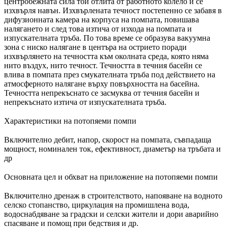
центробежната сила той отлита от работното колело и се
изхвърля навън. Изхвърлената течност постепенно се забавя в
дифузионната камера на корпуса на помпата, повишава
налягането и след това изтича от изхода на помпата и
изпускателната тръба. По това време се образува вакуумна
зона с ниско налягане в центъра на острието поради
изхвърлянето на течността към околната среда, която няма
нито въздух, нито течност. Течността в течния басейн се
влива в помпата през смукателната тръба под действието на
атмосферното налягане върху повърхността на басейна.
Течността непрекъснато се засмуква от течния басейн и
непрекъснато изтича от изпускателната тръба.
Характеристики на потопяеми помпи
Включително дебит, напор, скорост на помпата, съвпадаща
мощност, номинален ток, ефективност, диаметър на тръбата и
др
Основната цел и обхват на приложение на потопяеми помпи
Включително дренаж в строителството, напояване на водното
селско стопанство, циркулация на промишлена вода,
водоснабдяване за градски и селски жители и дори аварийно
спасяване и помощ при бедствия и др.