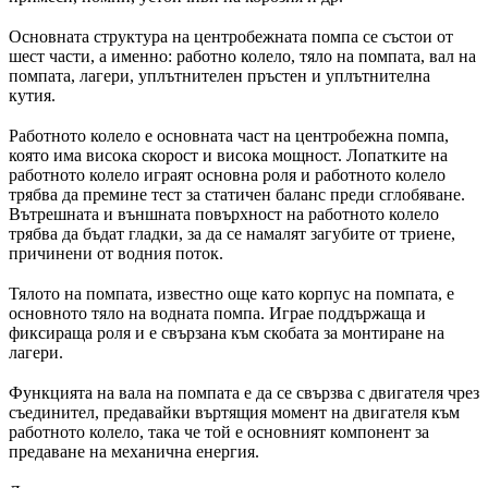
Основната структура на центробежната помпа се състои от
шест части, а именно: работно колело, тяло на помпата, вал на
помпата, лагери, уплътнителен пръстен и уплътнителна
кутия.
Работното колело е основната част на центробежна помпа,
която има висока скорост и висока мощност. Лопатките на
работното колело играят основна роля и работното колело
трябва да премине тест за статичен баланс преди сглобяване.
Вътрешната и външната повърхност на работното колело
трябва да бъдат гладки, за да се намалят загубите от триене,
причинени от водния поток.
Тялото на помпата, известно още като корпус на помпата, е
основното тяло на водната помпа. Играе поддържаща и
фиксираща роля и е свързана към скобата за монтиране на
лагери.
Функцията на вала на помпата е да се свързва с двигателя чрез
съединител, предавайки въртящия момент на двигателя към
работното колело, така че той е основният компонент за
предаване на механична енергия.