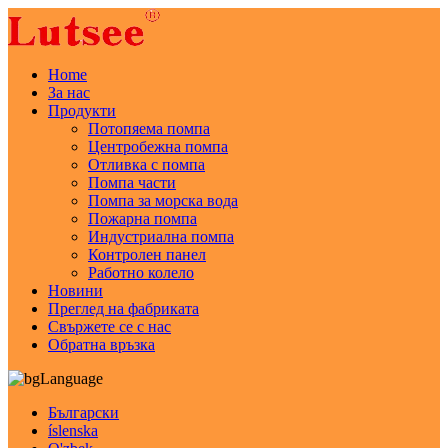
Home
За нас
Продукти
Потопяема помпа
Центробежна помпа
Отливка с помпа
Помпа части
Помпа за морска вода
Пожарна помпа
Индустриална помпа
Контролен панел
Работно колело
Новини
Преглед на фабриката
Свържете се с нас
Обратна връзка
Language
Български
íslenska