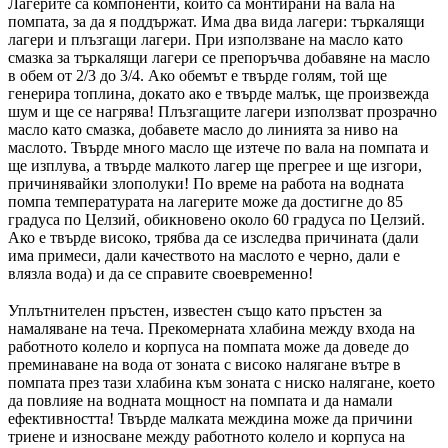
Лагерите са компоненти, които са монтирани на вала на
помпата, за да я поддържат. Има два вида лагери: търкалящи
лагери и плъзгащи лагери. При използване на масло като
смазка за търкалящи лагери се препоръчва добавяне на масло
в обем от 2/3 до 3/4. Ако обемът е твърде голям, той ще
генерира топлина, докато ако е твърде малък, ще произвежда
шум и ще се нагрява! Плъзгащите лагери използват прозрачно
масло като смазка, добавете масло до линията за ниво на
маслото. Твърде много масло ще изтече по вала на помпата и
ще изплува, а твърде малкото лагер ще прегрее и ще изгори,
причинявайки злополуки! По време на работа на водната
помпа температурата на лагерите може да достигне до 85
градуса по Целзий, обикновено около 60 градуса по Целзий.
Ако е твърде високо, трябва да се изследва причината (дали
има примеси, дали качеството на маслото е черно, дали е
влязла вода) и да се справите своевременно!
Уплътнителен пръстен, известен също като пръстен за
намаляване на теча. Прекомерната хлабина между входа на
работното колело и корпуса на помпата може да доведе до
преминаване на вода от зоната с високо налягане вътре в
помпата през тази хлабина към зоната с ниско налягане, което
да повлияе на водната мощност на помпата и да намали
ефективността! Твърде малката междина може да причини
триене и износване между работното колело и корпуса на