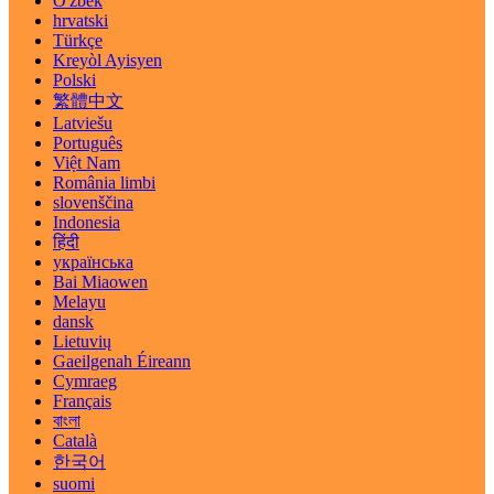
O'zbek
hrvatski
Türkçe
Kreyòl Ayisyen
Polski
繁體中文
Latviešu
Português
Việt Nam
România limbi
slovenščina
Indonesia
हिंदी
українська
Bai Miaowen
Melayu
dansk
Lietuvių
Gaeilgenah Éireann
Cymraeg
Français
বাংলা
Català
한국어
suomi