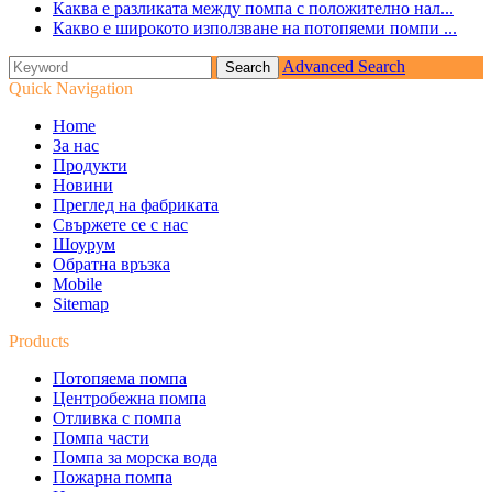
Каква е разликата между помпа с положително нал...
Какво е широкото използване на потопяеми помпи ...
Advanced Search
Quick Navigation
Home
За нас
Продукти
Новини
Преглед на фабриката
Свържете се с нас
Шоурум
Обратна връзка
Mobile
Sitemap
Products
Потопяема помпа
Центробежна помпа
Отливка с помпа
Помпа части
Помпа за морска вода
Пожарна помпа