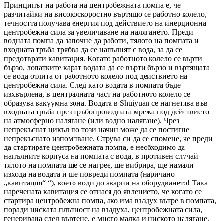
Принципът на работа на центробежната помпа е, че
разчитайки на високоскоростно въртящо се работно колело,
течността получава енергия под действието на инерционна
центробежна сила за увеличаване на налягането. Преди
водната помпа да започне да работи, тялото на помпата и
входната тръба трябва да се напълнят с вода, за да се
предотврати кавитация. Когато работното колело се върти
бързо, лопатките карат водата да се върти бързо и въртящата
се вода отлита от работното колело под действието на
центробежна сила. След като водата в помпата бъде
изхвърлена, в централната част на работното колело се
образува вакуумна зона. Водата в Shuiyuan се нагнетява във
входната тръба през тръбопроводната мрежа под действието
на атмосферно налягане (или водно налягане). Чрез
непрекъснат цикъл по този начин може да се постигне
непрекъснато изпомпване. Струва си да се спомене, че преди
да стартирате центробежната помпа, е необходимо да
напълните корпуса на помпата с вода, в противен случай
тялото на помпата ще се нагрее, ще вибрира, ще намали
изхода на водата и ще повреди помпата (наричано
„кавитация“ “), което води до аварии на оборудването! Така
наречената кавитация се отнася до явлението, че когато се
стартира центробежна помпа, ако има въздух вътре в помпата,
поради ниската плътност на въздуха, центробежната сила,
генерирана след въртене, е много малка и ниското налягане,