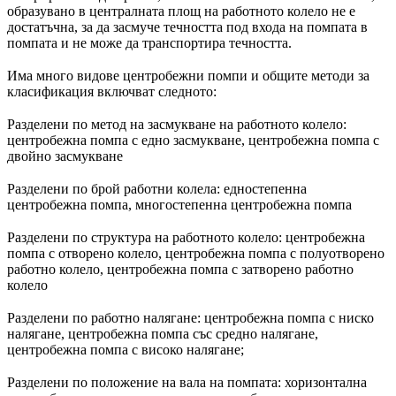
образувано в централната площ на работното колело не е
достатъчна, за да засмуче течността под входа на помпата в
помпата и не може да транспортира течността.
Има много видове центробежни помпи и общите методи за
класификация включват следното:
Разделени по метод на засмукване на работното колело:
центробежна помпа с едно засмукване, центробежна помпа с
двойно засмукване
Разделени по брой работни колела: едностепенна
центробежна помпа, многостепенна центробежна помпа
Разделени по структура на работното колело: центробежна
помпа с отворено колело, центробежна помпа с полуотворено
работно колело, центробежна помпа с затворено работно
колело
Разделени по работно налягане: центробежна помпа с ниско
налягане, центробежна помпа със средно налягане,
центробежна помпа с високо налягане;
Разделени по положение на вала на помпата: хоризонтална