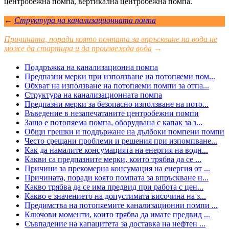
центробежна помпа, вертикална центробежна помпа.
←
Структура на канализационната помпа
Причината, поради която помпата за впръскване на вода не
може да стартира и да произвежда вода
→
Поддръжка на канализационна помпа
Предпазни мерки при използване на потопяеми пом...
Обхват на използване на потопяеми помпи за отпа...
Структура на канализационната помпа
Предпазни мерки за безопасно използване на пото...
Въведение в незапечатаните центробежни помпи
Защо е потопяема помпа, оборудвана с капак за з...
Общи грешки и поддържане на дълбоки помпени помпи
Често срещани проблеми и решения при изпомпване...
Как да намалите консумацията на енергия на водн...
Какви са предпазните мерки, които трябва да се ...
Причини за прекомерна консумация на енергия от ...
Причината, поради която помпата за впръскване н...
Какво трябва да се има предвид при работа с цен...
Какво е значението на допустимата височина на з...
Предимства на потопяемите канализационни помпи ...
Ключови моменти, които трябва да имате предвид ...
Съвпадение на капацитета за доставка на нефтен ...