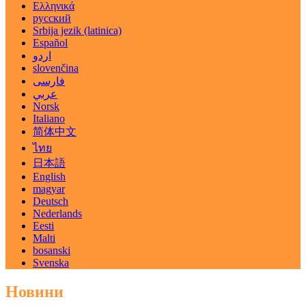
Ελληνικά
русский
Srbija jezik (latinica)
Español
اردو
slovenčina
فارسی
عربي
Norsk
Italiano
简体中文
ไทย
日本語
English
magyar
Deutsch
Nederlands
Eesti
Malti
bosanski
Svenska
Новини